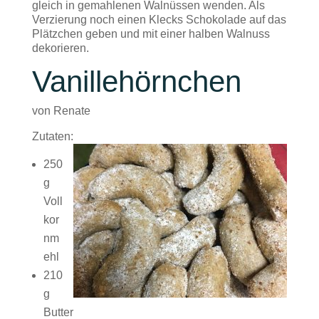
gleich in gemahlenen Walnüssen wenden. Als
Verzierung noch einen Klecks Schokolade auf das
Plätzchen geben und mit einer halben Walnuss
dekorieren.
Vanillehörnchen
von Renate
Zutaten:
250
g
Voll
kor
nm
ehl
210
g
Butter