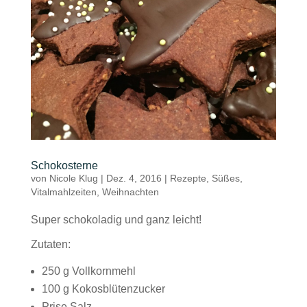
Schokosterne
von
Nicole Klug
|
Dez. 4, 2016
|
Rezepte
,
Süßes
,
Vitalmahlzeiten
,
Weihnachten
Super schokoladig und ganz leicht!
Zutaten:
250 g Vollkornmehl
100 g Kokosblütenzucker
Prise Salz