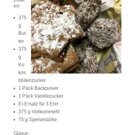
en:
375
g
But
ter
375
g
Ko
kos
blütenzucker
1 Päck Backpulver
1 Päck Vanillezucker
Ei-Ersatz für 3 Eier
375 g Vollkornmehl
75 g Speisestärke
Glasur: