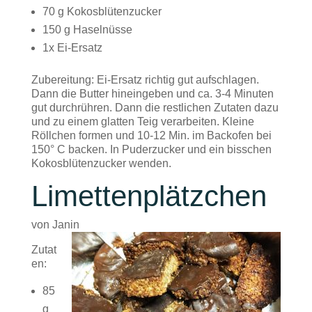
70 g Kokosblütenzucker
150 g Haselnüsse
1x Ei-Ersatz
Zubereitung: Ei-Ersatz richtig gut aufschlagen.
Dann die Butter hineingeben und ca. 3-4 Minuten
gut durchrühren. Dann die restlichen Zutaten dazu
und zu einem glatten Teig verarbeiten. Kleine
Röllchen formen und 10-12 Min. im Backofen bei
150° C backen. In Puderzucker und ein bisschen
Kokosblütenzucker wenden.
Limettenplätzchen
von Janin
Zutat
en:
85
g