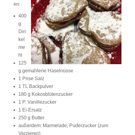
en:
400
g
Din
kel
me
hl
125
g gemahlene Haselnüsse
1 Prise Salz
1 TL Backpulver
180 g Kokosblütenzucker
1 P. Vanillezucker
1 Ei-Ersatz
250 g Butter
außerdem: Marmelade, Puderzucker (zum
Verzieren)