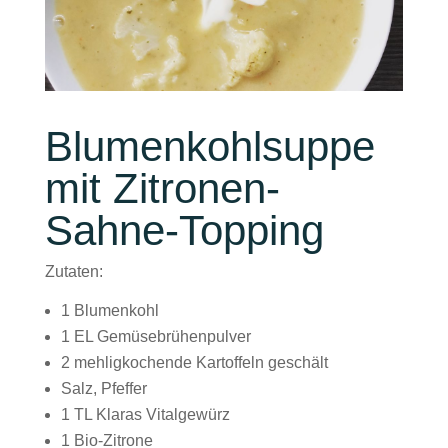
Blumenkohlsuppe
mit Zitronen-
Sahne-Topping
Zutaten:
1 Blumenkohl
1 EL Gemüsebrühenpulver
2 mehligkochende Kartoffeln geschält
Salz, Pfeffer
1 TL Klaras Vitalgewürz
1 Bio-Zitrone